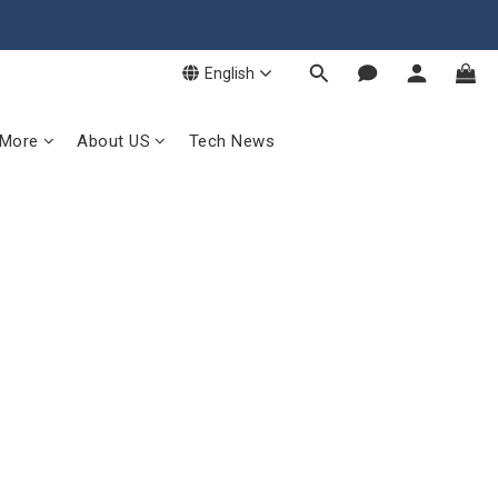
English
 More
About US
Tech News