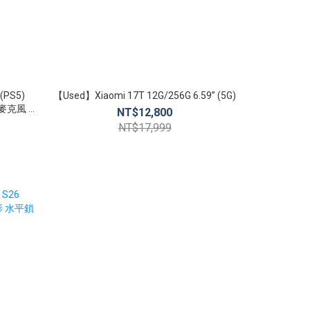
(PS5)
【Used】Xiaomi 17T 12G/256G 6.59” (5G)
【Used】Sa
噪麥克風 無
1
NT$12,800
NT$3
NT$17,999