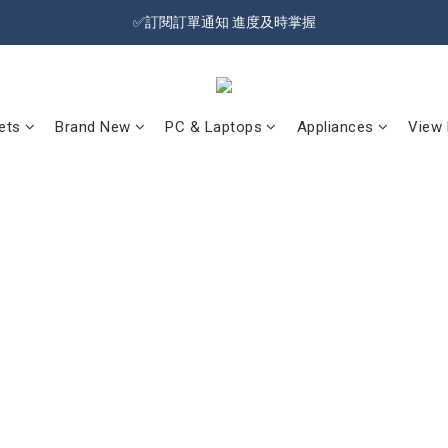
🔥Sign up and get 100 reward dollars🔥 Free Shipping Over $599🚛
✅訂閱訂單通知 進度及時掌握
🔥Sign up and get 100 reward dollars🔥 Free Shipping Over $599🚛
ets
Brand New
PC & Laptops
Appliances
View