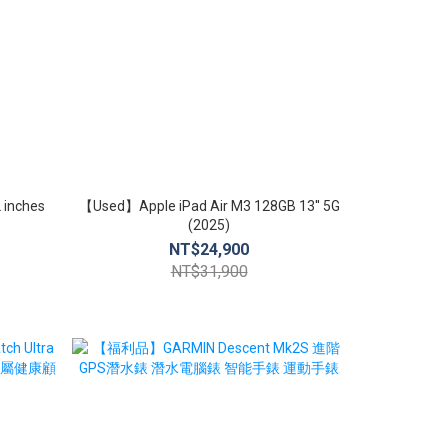
 inches
【Used】Apple iPad Air M3 128GB 13'' 5G
【Used】App
(2025)
i
0
NT$24,900
NT$2
NT$31,900