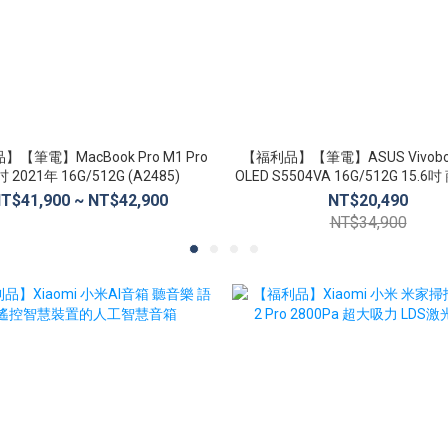
【筆電】MacBook Pro M1 Pro
【福利品】【筆電】ASUS Vivoboo
吋 2021年 16G/512G (A2485)
OLED S5504VA 16G/512G 15.
T$41,900 ~ NT$42,900
NT$20,490
NT$34,900