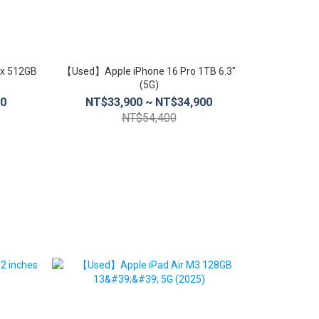
x 512GB
【Used】Apple iPhone 16 Pro 1TB 6.3″
【Used】Apple
(5G)
00
NT$33,900 ~ NT$34,900
NT$3
NT$54,400