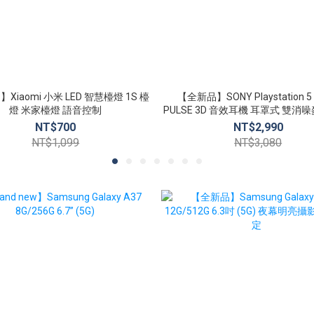
Xiaomi 小米 LED 智慧檯燈 1S 檯
【全新品】SONY Playstation 5 
燈 米家檯燈 語音控制
PULSE 3D 音效耳機 耳罩式 雙消
線耳機組
NT$700
NT$2,990
NT$1,099
NT$3,080