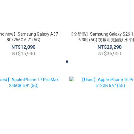
nd new】Samsung Galaxy A37
【全新品】Samsung Galaxy S26 1
8G/256G 6.7” (5G)
6.3吋 (5G) 夜幕明亮攝影 水
NT$12,090
NT$29,290
NT$15,990
NT$36,900