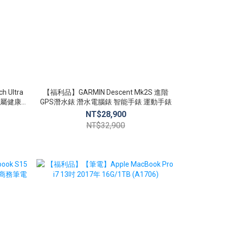
 Ultra
【福利品】GARMIN Descent Mk2S 進階
【全新品】Xi
GPS潛水錶 潛水電腦錶 智能手錶 運動手錶
小米
NT$28,900
N
NT$32,900