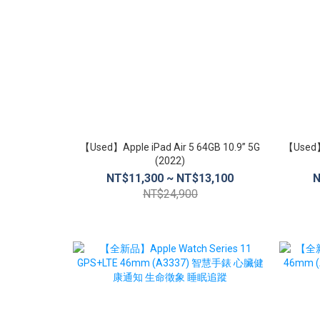
【Used】Apple iPad Air 5 64GB 10.9” 5G
【Used】A
(2022)
NT$11,300 ~ NT$13,100
N
NT$24,900