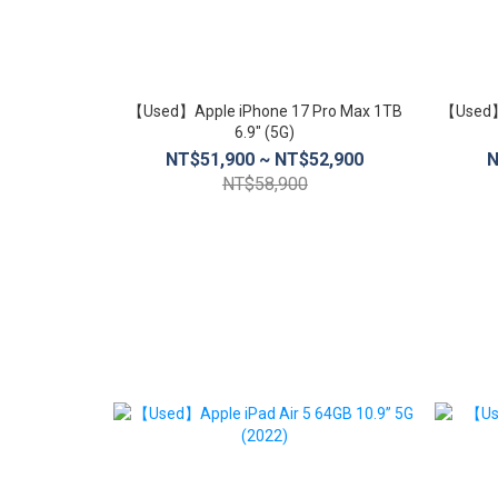
【Used】Apple iPhone 17 Pro Max 1TB
【Used】
6.9″ (5G)
NT$51,900 ~ NT$52,900
N
NT$58,900