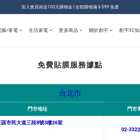
加入會員就送100元購物金 | 全館購物滿＄599 免運
加入會員就送100元購物金 | 全館購物滿＄599 免運
✨登入會員 享會員獨享價✨
電腦/筆電
生活家電
更多商品
關於創宇
創宇3C知
✅訂閱訂單通知 進度及時掌握
加入會員就送100元購物金 | 全館購物滿＄599 免運
免費貼膜服務據點
台北市
門市地址
門市
區市民大道三段8號3樓26室
02-3322