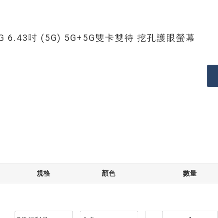
8G 6.43吋 (5G) 5G+5G雙卡雙待 挖孔護眼螢幕
規格
顏色
數量