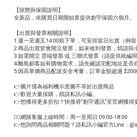
【狀態與保固說明】
全新品，依購買日期開始算提供創宇保固六個月。
【出貨與發票相關說明】
1.週一至週五14:00前下單，可安排當日出貨（
2.商品出貨皆會開立發票，如未收到發票，煩請與
3.如需開立 雲端發票 或 三聯式發票（請提供統
4.離島顧客如有購物需求，請先確認宅配地址是否
5.因高單價商品配送安全考量，訂單金額超過 $2
👉圖片僅為福利機示意圖不等於出貨商品
👉歡迎大量採購，煩請私訊小編。
👉想獲得更多折扣？快搜尋"創宇通訊"至官網獲得
🙋‍♀網路客服上線時間：周一至周日 09:00-18:00
👉想詢問商品相關問題？請私訊小編官方Line：@sm