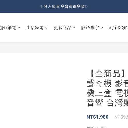
加入會員就送100元購物金 | 全館購物滿＄599 免運
✨登入會員 享會員獨享價✨
✅訂閱訂單通知 進度及時掌握
電腦/筆電
生活家電
更多商品
關於創宇
創宇3C知
加入會員就送100元購物金 | 全館購物滿＄599 免運
【全新品】W
聲奇機 影
機上盒 電
音響 台灣
NT$1,980
NT$9,