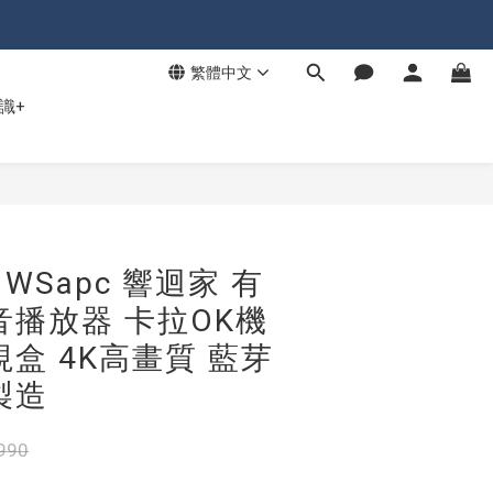
繁體中文
識+
Sapc 響迴家 有
音播放器 卡拉OK機
視盒 4K高畫質 藍芽
製造
990