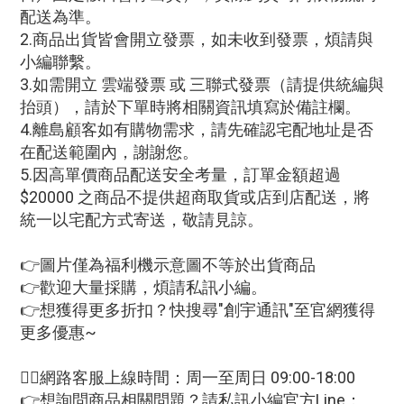
配送為準。
2.商品出貨皆會開立發票，如未收到發票，煩請與
小編聯繫。
3.如需開立 雲端發票 或 三聯式發票（請提供統編與
抬頭），請於下單時將相關資訊填寫於備註欄。
4.離島顧客如有購物需求，請先確認宅配地址是否
在配送範圍內，謝謝您。
5.因高單價商品配送安全考量，訂單金額超過
$20000 之商品不提供超商取貨或店到店配送，將
統一以宅配方式寄送，敬請見諒。
👉圖片僅為福利機示意圖不等於出貨商品
👉歡迎大量採購，煩請私訊小編。
👉想獲得更多折扣？快搜尋"創宇通訊"至官網獲得
更多優惠~
🙋‍♀網路客服上線時間：周一至周日 09:00-18:00
👉想詢問商品相關問題？請私訊小編官方Line：