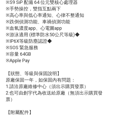
※S9 SiP 配備 64 位元雙核心處理器
※手勢操控，雙指互點兩下
※高心率與低心率通知、心律不整通知
※跌倒偵測功能、車禍偵測功能
※血氧濃度app、心電圖app
※游泳適用 (標準防水50公尺等級)◆
※IP6X等級防塵認證◆
※SOS 緊急服務
※容量 64GB
※Apple Pay
【狀態、等級與保固說明】
原廠保固一年，如保固內有問題：
1.請洽原廠維修中心（須出示購買發票）
2.也可由創宇代為收送給原廠（無須出示購買發
票）
【附屬配件】