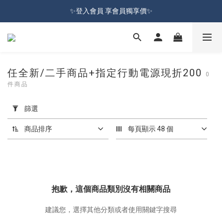
加入會員就送100元購物金 | 全館購物滿＄599 免運
✨登入會員 享會員獨享價✨
✅訂閱訂單通知 進度及時掌握
加入會員就送100元購物金 | 全館購物滿＄599 免運
任全新/二手商品+指定行動電源現折200
0
件商品
套
用
篩
篩選
選
(0/20)
商品排序
每頁顯示 48 個
價格
(NT$)
抱歉，這個商品類別沒有相關商品
~
建議您，選擇其他分類或者使用關鍵字搜尋