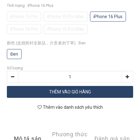
Tình trạng
: iPhone 16 Plus
iPhone 15 Pro
iPhone 15 Pro Max
iPhone 16 Plus
iPhone 16 Pro
iPhone 16 Pro Max
顏色 (盒損拆封全新品，介意者勿下單)
: Đen
Đen
Số lượng
THÊM VÀO GIỎ HÀNG
Thêm vào danh sách yêu thích
Phương thức
Mô tả sản
Đánh giá sản