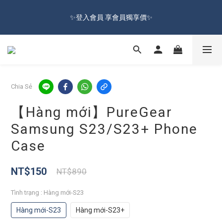
🔥Đăng kí hội viên tặng ngay 100 NTD ưu đãi🔥Freeship từ 599 
✨登入會員 享會員獨享價✨
NTD  🚛
✅訂閱訂單通知 進度及時掌握
🔥Đăng kí hội viên tặng ngay 100 NTD ưu đãi🔥Freeship từ 599 
Chia Sẻ
NTD  🚛
【Hàng mới】PureGear
Samsung S23/S23+ Phone
Case
NT$150
NT$890
Tình trạng
: Hàng mới-S23
Hàng mới-S23
Hàng mới-S23+