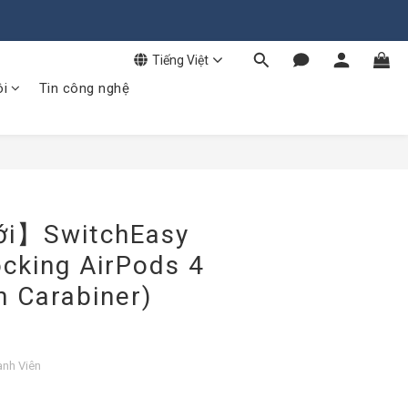
Tiếng Việt
ôi
Tin công nghệ
i】SwitchEasy
cking AirPods 4
h Carabiner)
ành Viên