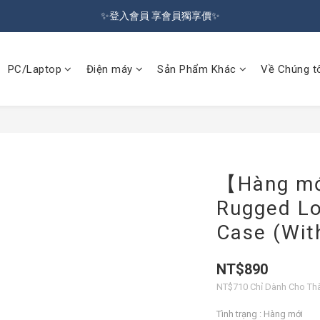
🔥Đăng kí hội viên tặng ngay 100 NTD ưu đãi🔥Freeship từ 599 NTD  🚛
✨登入會員 享會員獨享價✨
✅訂閱訂單通知 進度及時掌握
PC/Laptop
Điện máy
Sản Phẩm Khác
Về Chúng t
🔥Đăng kí hội viên tặng ngay 100 NTD ưu đãi🔥Freeship từ 599 NTD  🚛
【Hàng mớ
Rugged Lo
Case (Wit
NT$890
NT$710
Chỉ Dành Cho Th
Tình trạng
: Hàng mới