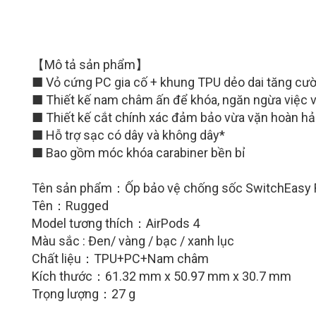
【Mô tả sản phẩm】
■ Vỏ cứng PC gia cố + khung TPU dẻo dai tăng cư
■ Thiết kế nam châm ấn để khóa, ngăn ngừa việc v
■ Thiết kế cắt chính xác đảm bảo vừa vặn hoàn hả
■ Hỗ trợ sạc có dây và không dây*
■ Bao gồm móc khóa carabiner bền bỉ
Tên sản phẩm：
Ốp bảo vệ chống sốc SwitchEasy 
Tên：
Rugged
Model tương thích：AirPods 4
Màu sắc : Đen/ vàng / bạc / xanh lục
Chất liệu：TPU+PC+Nam châm
Kích thước：61.32 mm x 50.97 mm x 30.7 mm
Trọng lượng：27 g