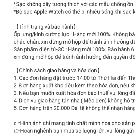
*Sạc không dây tương thích với các mẫu chống ồn
*Bộ sạc Apple Watch có thể bị nhiễu sóng khi sạc 
【Tình trạng và bảo hành】
Ốp lưng/kính cường lực : Hàng mới 100%. Không bả
chắc chắn, xin đừng mở hộp để tránh ảnh hưởng đế
Sản phẩm điện tử-3C : Hàng mới 100%. Bảo hành 6 t
xin đừng mở hộp để tránh ảnh hưởng đến quyền đổ
【Chính sách giao hàng và hóa đơn】
1. Các đơn hàng đặt trước 14:00 từ Thứ Hai đến Th
2. Đơn hàng xuất kho đều kèm theo hóa đơn, nếu k
3. Nếu bạn muốn xuất hóa đơn báo thuế vui lòng điề
4. Dịch vụ giao hàng tận nhà ( Mèo đen) không hỗ t
5. Đơn hàng trên 20.000 Đài tệ không thể nhận hàng 
👉Hình ảnh chỉ mang tính chất minh họa cho sản p
👉Hoan nghênh bạn mua số lượng lớn, vui lòng gửi