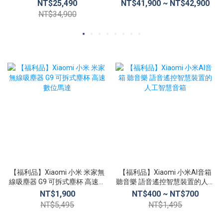
15.6吋 電競筆電
16G/512G (A2485)
NT$25,490
NT$41,900 ~ NT$42,900
NT$34,900
【福利品】Xiaomi 小米 米家無
【福利品】Xiaomi 小米AI音箱
線吸塵器 G9 可拆式塵杯 高速數
聽音樂 語音遙控智慧裝置的人工
位馬達
智慧音箱
NT$1,900
NT$400 ~ NT$700
NT$5,495
NT$1,495