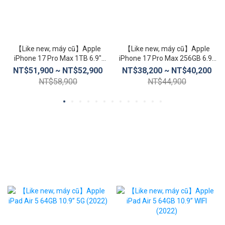
【Like new, máy cũ】Apple
【Like new, máy cũ】Apple
iPhone 17 Pro Max 1TB 6.9″
iPhone 17 Pro Max 256GB 6.9″
(5G)
(5G)
NT$51,900 ~ NT$52,900
NT$38,200 ~ NT$40,200
NT$58,900
NT$44,900