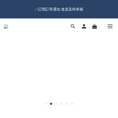
🔥Đăng kí hội viên tặng ngay 100 NTD ưu đãi🔥Freeship từ 599 
✅訂閱訂單通知 進度及時掌握
NTD  🚛
🔥Đăng kí hội viên tặng ngay 100 NTD ưu đãi🔥Freeship từ 599 
NTD  🚛