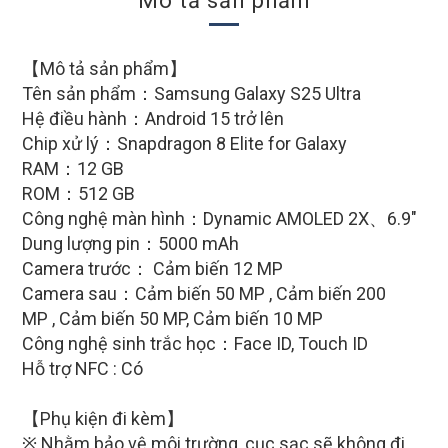
Mô tả sản phẩm
【Mô tả sản phẩm】
Tên sản phẩm：
Samsung Galaxy S25 Ultra
Hệ điều hành：
Android 15
trở lên
Chip xử lý：
Snapdragon 8 Elite for Galaxy
RAM：12 GB
ROM：512 GB
Công nghệ màn hình：
Dynamic AMOLED 2X、6.9″
Dung lượng pin：50
00 mAh
Camera trước： Cảm biến 12 MP
Camera sau：Cảm biến 50 MP
,
Cảm biến 200
MP
,
Cảm biến 50 MP
,
Cảm biến 10 MP
Công nghệ sinh trắc học：
Face ID, Touch ID
Hỗ trợ NFC : Có
【Phụ kiện đi kèm】
※ Nhằm bảo vệ môi trường, cục sạc sẽ không đi