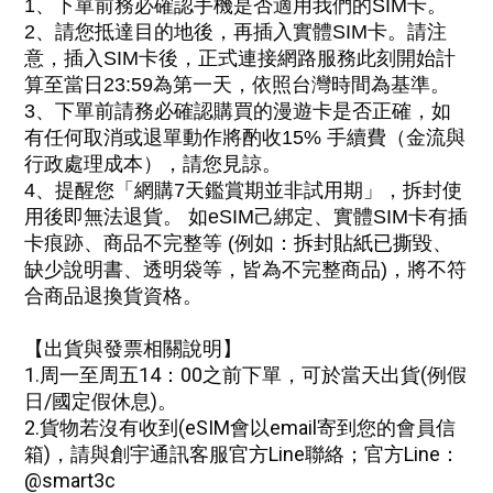
1
、
下單前務必確認手機是否適用我們的SIM
卡
。
2
、
請您抵達目的地後，再插入實體
SIM卡
。請注
意，插入SIM卡後，正式連接網路服務此刻開始計
算至當日23:59為第一天，依照台灣時間為基準
。
3
、
下單前請務必確認購買的
漫遊卡是否正確，如
有任何取消或退單動作
將酌收15% 手續費（金流與
行政處理成本），
請您見諒。
4、
提醒您「網購
7天鑑賞期並非試用期」，拆封使
用後即無法退貨。 如eSIM己綁定、實體SIM卡有插
卡痕跡
、
商品不完整等 (例如：
拆封貼紙已撕毀
、
缺少說明書、透明袋等，皆為不完整商品)，將不符
合商品退換貨資格。
【出貨與發票相關說明】
1.周一至周五14：00之前下單，可於當天出貨(例假
日/國定假休息)。
2.
貨物若沒有收到(eSIM會以email寄到您的會員信
箱)，請與創宇通訊客服
官方Line
聯絡
；
官方Line：
@smart3c