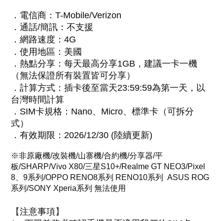
．
電信商：T-Mobile/Verizon
．
通話/簡訊：不支援
．
網路速度：4G
．
使用地區
：美國
．
熱點分享：每天最高分享1GB，建議一卡一機
（無法保證所有裝置皆可分享）
．
計算方式：
插卡後至當天23:59:59為第一天，以
台灣時間計算
．
SIM卡規格：Nano、Micro、標準卡（可拆分
式）
．
有效期限：2026/12/30 (陸續更新)
※非原廠機/改裝機/山寨機/合約機/分享器/平
板/SHARP/Vivo X80/三星S10+/Realme GT NEO3/Pixel
8、9系列/OPPO RENO8系列 RENO10系列 ASUS ROG
系列/SONY Xperia系列 無法使用
【
】
注意事項