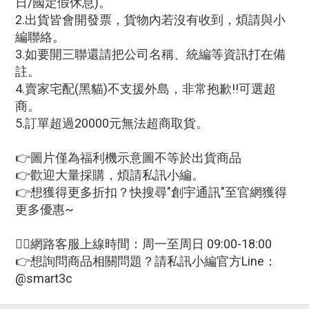
日/國定假休息)。
2.出貨皆會開發票，貨物內若沒有收到，煩請與小
編聯絡。
3.如要開三聯還請把公司名稱、統編等資訊打在備
註。
4.賣家宅配(黑貓)不支援外島，非常抱歉!!可選超
商。
5.訂單超過20000元無法超商取貨。
👉圖片僅為福利機示意圖不等於出貨商品
👉歡迎大量採購，煩請私訊小編。
👉想獲得更多折扣？快搜尋"創宇通訊"至官網獲得
更多優惠~
🙋‍♀網路客服上線時間：周一至周日 09:00-18:00
👉想詢問商品相關問題？請私訊小編官方Line：
@smart3c