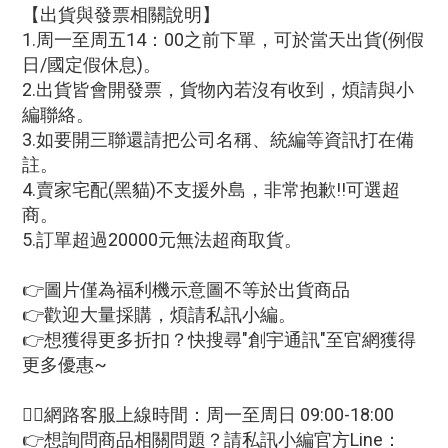
【出貨與發票相關說明】
1.周一至周五14：00之前下單，可於當天出貨(例假
日/國定假休息)。
2.出貨皆會開發票，貨物內若沒有收到，煩請與小
編聯絡。
3.如要開三聯還請把公司名稱、統編等資訊打在備
註。
4.賣家宅配(黑貓)不支援外島，非常抱歉!!可選超
商。
5.訂單超過20000元無法超商取貨。
👉圖片僅為福利機示意圖不等於出貨商品
👉歡迎大量採購，煩請私訊小編。
👉想獲得更多折扣？快搜尋"創宇通訊"至官網獲得
更多優惠~
🙋‍♀網路客服上線時間：周一至周日 09:00-18:00
👉想詢問商品相關問題？請私訊小編官方Line：