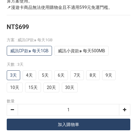
算方案使用。
📌漫遊卡商品無法使用購物金且不適用599元免運門檻。
NT$699
方案
: 威訊CP款๑ 每天1GB
威訊CP款๑ 每天1GB
威訊小資款๑ 每天500MB
天數
: 3天
3天
4天
5天
6天
7天
8天
9天
10天
15天
20天
30天
數量
加入購物車