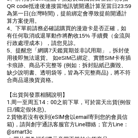
QR code抵達後連接當地訊號開通計算至當日23:59
為第一日(台灣時間)，提前綁定會導致提前開通計
算方案使用
。
4、下單前請務必確認購買的
漫遊卡是否正確，如
有任何取消或退單動作
將酌收15% 手續費（金流與
行政處理成本），
請您見諒。
5、
提醒您「網購
7天鑑賞期並非試用期」，拆封使
用後即無法退貨。 如eSIM己綁定、實體SIM卡有插
卡痕跡
、
商品不完整等 (例如：
拆封貼紙已撕毀
、
缺少說明書、透明袋等，皆為不完整商品)，將不符
合商品退換貨資格。
【出貨與發票相關說明】
1.周一至周五14：00之前下單，可於當天出貨(例假
日/國定假休息)。
2.
貨物若沒有收到(eSIM會以email寄到您的會員信
箱)，請與創宇通訊客服
官方Line
聯絡
；
官方Line：
@smart3c