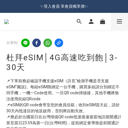
加入會員就送100元購物金 | 全館購物滿＄599 免運
✨登入會員 享會員獨享價✨
✅訂閱訂單通知 進度及時掌握
加入會員就送100元購物金 | 全館購物滿＄599 免運
分享到
杜拜eSIM│4G高速吃到飽│3-
30天
📌下單前務必確認手機支援eSIM（詳見"檢測手機是否支援
eSIM"圖說)。每組eSIM限綁定一台手機，購買多組請分別綁定不
同手機，一機一Code使用。一旦QR code掃描後，其他手機將無
法使用此組QRcode
📌eSIM的QR code會寄至您的會員信箱；收到eSIM當天起，請於
30天內抵達目的地並啟用，否則將自動失效。
📌務必於出國當日在台灣掃描QR code抵達後連接當地訊號開通計
算至當日23:59為第一日(台灣時間)，提前綁定會導致提前開通計