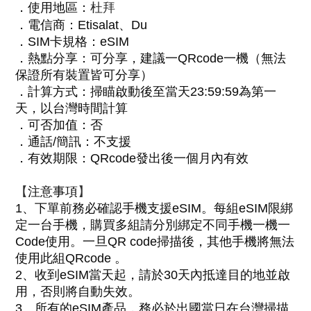
．
使用地區
：
杜拜
．
電信商：Etisalat、Du
．
SIM卡規格：eSIM
．
熱點分享：可分享，建議一QRcode一機（無法
保證所有裝置皆可分享）
．
計算方式：
掃瞄啟動後至當天23:59:59為第一
天，以台灣時間計算
．
可否加值：否
．
通話/簡訊：不支援
．
有效期限：QRcode發出後一個月內有效
【
】
注意事項
1
、
下單前務必確認手機支援eSIM。每組eSIM限綁
定一台手機，購買多組請分別綁定不同手機一機一
Code使用。一旦QR code掃描後，其他手機將無法
使用此組QRcode
。
2
、
收到eSIM當天起，請於30天內抵達目的地並啟
用，否則將自動失效。
3
、
所有的eSIM產品，務必於出國當日在台灣掃描