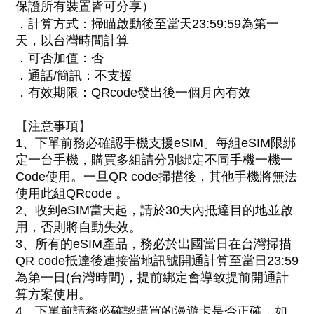
保證所有裝置皆可分享）
．
計算方式：
掃瞄啟動後至當天23:59:59為第一
天，以台灣時間計算
．
可否加值：否
．
通話/簡訊：不支援
．
有效期限：QRcode發出後一個月內有效
【
】
注意事項
1
、
下單前務必確認手機支援eSIM。每組eSIM限綁
定一台手機，購買多組請分別綁定不同手機一機一
Code使用。一旦QR code掃描後，其他手機將無法
使用此組QRcode
。
2
、
收到eSIM當天起，請於30天內抵達目的地並啟
用，否則將自動失效。
3
、
所有的eSIM產品，務必於出國當日在台灣掃描
QR code抵達後連接當地訊號開通計算至當日23:59
為第一日(台灣時間)，提前綁定會導致提前開通計
算方案使用
。
4、下單前請務必確認購買的
漫遊卡是否正確，如