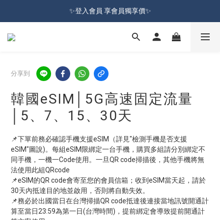
加入會員就送100元購物金 | 全館購物滿＄599 免運
✨登入會員 享會員獨享價✨
✅訂閱訂單通知 進度及時掌握
加入會員就送100元購物金 | 全館購物滿＄599 免運
分享到
韓國eSIM│5G高速固定流量
│5、7、15、30天
📌下單前務必確認手機支援eSIM（詳見"檢測手機是否支援
eSIM"圖說)。每組eSIM限綁定一台手機，購買多組請分別綁定不
同手機，一機一Code使用。一旦QR code掃描後，其他手機將無
法使用此組QRcode
📌eSIM的QR code會寄至您的會員信箱；收到eSIM當天起，請於
30天內抵達目的地並啟用，否則將自動失效。
📌務必於出國當日在台灣掃描QR code抵達後連接當地訊號開通計
算至當日23:59為第一日(台灣時間)，提前綁定會導致提前開通計