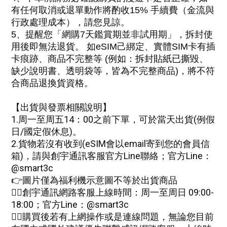
有任何取消或退單動作
將酌收15% 手續費（金流與
行政處理成本），
請您見諒。
5、
提醒您「網購
7天鑑賞期並非試用期」，拆封使
用後即無法退貨。 如eSIM己綁定、實體SIM卡有插
卡痕跡
、
商品不完整等 (例如：
拆封貼紙已撕毀
、
缺少說明書、透明袋等，皆為不完整商品)，將不符
合商品退換貨資格。
【出貨與發票相關說明】
1.周一至周五14：00之前下單，可於當天出貨(例假
日/國定假休息)。
2.
貨物若沒有收到(eSIM會以email寄到您的會員信
箱)，請與創宇通訊客服
官方Line
聯絡
；
官方Line：
@smart3c
👉圖片僅為福利機示意圖不等於出貨商品
🙋‍♀創宇通訊網路客服上線時間：周一至周日 09:00-
18:00；
官方Line：@smart3c
🙋‍♀購買後若有上網操作或是連線問題，無論您目前