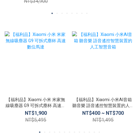
NT$34,900
【福利品】Xiaomi 小米 米家無
【福利品】Xiaomi 小米AI音箱
線吸塵器 G9 可拆式塵杯 高速數
聽音樂 語音遙控智慧裝置的人工
位馬達
智慧音箱
NT$1,900
NT$400 ~ NT$700
NT$5,495
NT$1,495