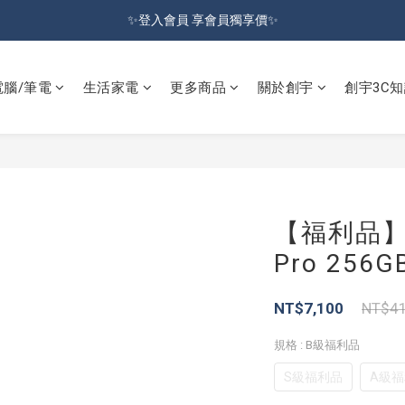
加入會員就送100元購物金 | 全館購物滿＄599 免運
✨登入會員 享會員獨享價✨
✅訂閱訂單通知 進度及時掌握
電腦/筆電
生活家電
更多商品
關於創宇
創宇3C知
加入會員就送100元購物金 | 全館購物滿＄599 免運
【福利品】Ap
Pro 256G
NT$7,100
NT$41
規格
: B級福利品
S級福利品
A級