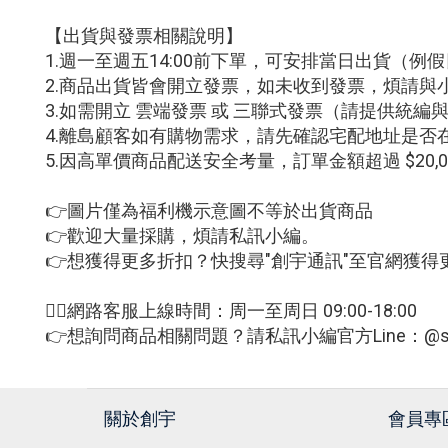
【出貨與發票相關說明】
1.週一至週五14:00前下單，可安排當日出貨（
2.商品出貨皆會開立發票，如未收到發票，煩請與
3.如需開立 雲端發票 或 三聯式發票（請提供統
4.離島顧客如有購物需求，請先確認宅配地址是否
5.因高單價商品配送安全考量，訂單金額超過 $20
👉圖片僅為福利機示意圖不等於出貨商品
👉歡迎大量採購，煩請私訊小編。
👉想獲得更多折扣？快搜尋"創宇通訊"至官網獲得
🙋‍♀網路客服上線時間：周一至周日 09:00-18:00
👉想詢問商品相關問題？請私訊小編官方Line：@sm
關於創宇
會員專