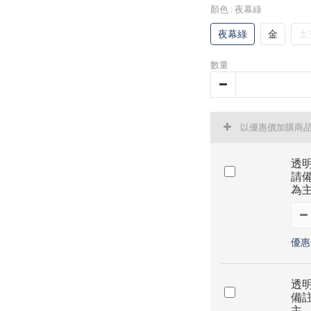
顏色
: 夜幕綠
夜幕綠
金
太
數量
以優惠價加購商
透明
請
為
優惠價
透明
備
主