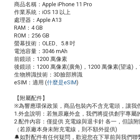
商品名稱：Apple iPhone 11 Pro
作業系統：iOS 13 以上
處理器：Apple A13
RAM：4 GB
ROM：256 GB
螢幕技術：OLED、5.8 吋
電池容量：3046 mAh
前鏡頭：1200 萬像素
後鏡頭：1200 萬像素(廣角)，1200 萬像素(望遠)，
生物辨識技術：3D臉部辨識
eSIM：適用
(
什麼是eSIM
)
【附屬配件】
※為響應環保政策，商品包裝內不含充電頭，讓我
1.外盒說明：若無原廠外盒，我們將提供創宇專屬
2.配件內容：僅提供 充電線與退卡針 各一，但
（若原廠本身未附充電線，則不額外提供)
🔔如對配件有任何疑問，歡迎您在下單前與我們聯