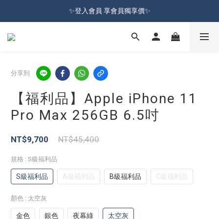
加入會員就送100元購物金 | 全館購物滿＄599 免運
✨登入會員 享會員獨享價✨
✅訂閱訂單通知 進度及時掌握
加入會員就送100元購物金 | 全館購物滿＄599 免運
分享到
【福利品】Apple iPhone 11
Pro Max 256GB 6.5吋
NT$9,700
NT$45,400
規格
: S級福利品
S級福利品
A級福利品
B級福利品
C級福利品
顏色
: 太空灰
金色
銀色
夜幕綠
太空灰