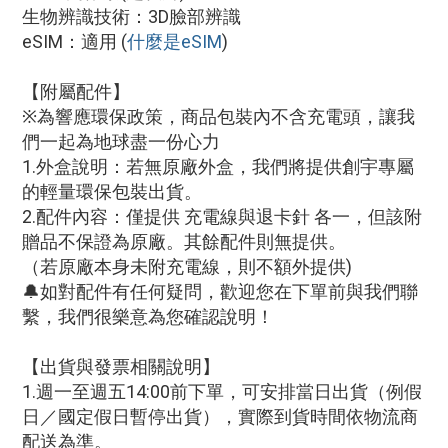
生物辨識技術：3D臉部辨識
eSIM：適用
(
什麼是eSIM
)
【附屬配件】
※為響應環保政策，商品包裝內不含充電頭，讓我
們一起為地球盡一份心力
1.外盒說明：若無原廠外盒，我們將提供創宇專屬
的輕量環保包裝出貨。
2.配件內容：僅提供 充電線與退卡針 各一，但該附
贈品不保證為原廠。其餘配件則無提供。
（若原廠本身未附充電線，則不額外提供)
🔔如對配件有任何疑問，歡迎您在下單前與我們聯
繫，我們很樂意為您確認說明！
【出貨與發票相關說明】
1.週一至週五14:00前下單，可安排當日出貨（例假
日／國定假日暫停出貨），實際到貨時間依物流商
配送為準。