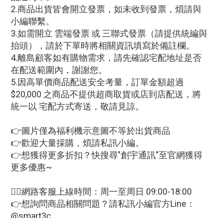
2.商品出貨皆會開立發票，如未收到發票，煩請與
小編聯繫。
3.如需開立 雲端發票 或 三聯式發票（請提供統編與
抬頭），請於下單時將相關資訊填寫於備註欄。
4.離島顧客如有購物需求，請先確認宅配地址是否
在配送範圍內，謝謝您。
5.因高單價商品配送安全考量，訂單金額超過
$20,000 之商品不提供超商取貨或店到店配送，將
統一以 宅配方式寄送，敬請見諒。
👉圖片僅為福利機示意圖不等於出貨商品
👉歡迎大量採購，煩請私訊小編。
👉想獲得更多折扣？快搜尋"創宇通訊"至官網獲得
更多優惠~
🙋‍♀網路客服上線時間：周一至周日 09:00-18:00
👉想詢問商品相關問題？請私訊小編官方Line：
@smart3c