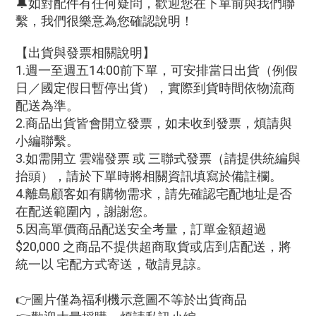
🔔如對配件有任何疑問，歡迎您在下單前與我們聯
繫，我們很樂意為您確認說明！
【出貨與發票相關說明】
1.週一至週五14:00前下單，可安排當日出貨（例假
日／國定假日暫停出貨），實際到貨時間依物流商
配送為準。
2.商品出貨皆會開立發票，如未收到發票，煩請與
小編聯繫。
3.如需開立 雲端發票 或 三聯式發票（請提供統編與
抬頭），請於下單時將相關資訊填寫於備註欄。
4.離島顧客如有購物需求，請先確認宅配地址是否
在配送範圍內，謝謝您。
5.因高單價商品配送安全考量，訂單金額超過
$20,000 之商品不提供超商取貨或店到店配送，將
統一以 宅配方式寄送，敬請見諒。
👉圖片僅為福利機示意圖不等於出貨商品