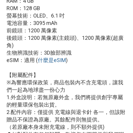
RAM：4 GB
ROM：128 GB
螢幕技術：OLED、6.1 吋
電池容量：3095 mAh
前鏡頭：1200 萬像素
後鏡頭：1200 萬像素(主鏡頭)、1200 萬像素(超廣
角)
生物辨識技術：3D臉部辨識
eSIM：適用
(
什麼是eSIM
)
【附屬配件】
※為響應環保政策，商品包裝內不含充電頭，讓我
們一起為地球盡一份心力
1.外盒說明：若無原廠外盒，我們將提供創宇專屬
的輕量環保包裝出貨。
2.配件內容：僅提供 充電線與退卡針 各一，但該附
贈品不保證為原廠。其餘配件則無提供。
（若原廠本身未附充電線，則不額外提供)