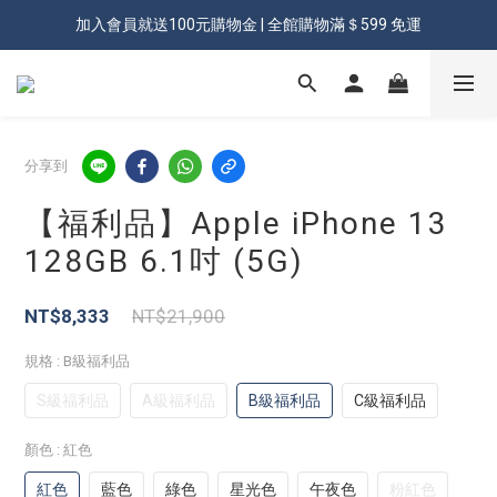
加入會員就送100元購物金 | 全館購物滿＄599 免運
加入會員就送100元購物金 | 全館購物滿＄599 免運
✨登入會員 享會員獨享價✨
✅訂閱訂單通知 進度及時掌握
分享到
加入會員就送100元購物金 | 全館購物滿＄599 免運
【福利品】Apple iPhone 13
128GB 6.1吋 (5G)
NT$8,333
NT$21,900
規格
: B級福利品
S級福利品
A級福利品
B級福利品
C級福利品
顏色
: 紅色
紅色
藍色
綠色
星光色
午夜色
粉紅色