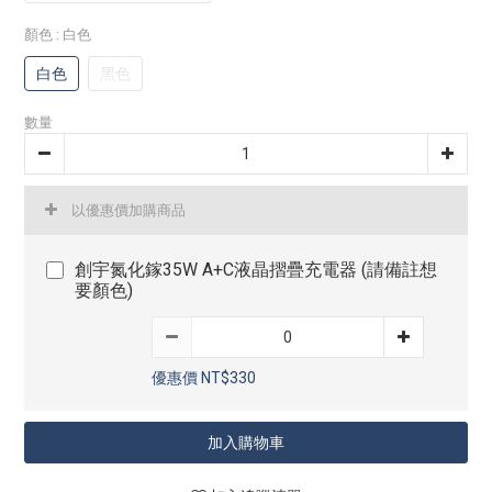
顏色
: 白色
白色
黑色
數量
以優惠價加購商品
創宇氮化鎵35W A+C液晶摺疊充電器 (請備註想
要顏色)
優惠價 NT$330
加入購物車