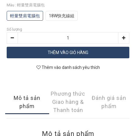
Màu
: 輕量雙肩電腦包
輕量雙肩電腦包
18W快充線組
Số lượng
THÊM VÀO GIỎ HÀNG
Thêm vào danh sách yêu thích
Phương thức
Mô tả sản
Đánh giá sản
Giao hàng &
phẩm
phẩm
Thanh toán
Mô tả sản phẩm