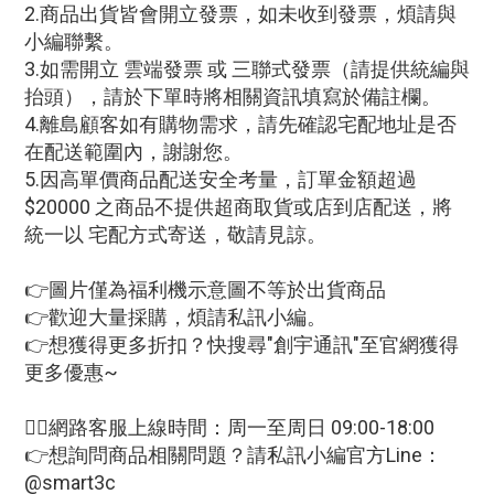
2.商品出貨皆會開立發票，如未收到發票，煩請與
小編聯繫。
3.如需開立 雲端發票 或 三聯式發票（請提供統編與
抬頭），請於下單時將相關資訊填寫於備註欄。
4.離島顧客如有購物需求，請先確認宅配地址是否
在配送範圍內，謝謝您。
5.因高單價商品配送安全考量，訂單金額超過
$20000 之商品不提供超商取貨或店到店配送，將
統一以 宅配方式寄送，敬請見諒。
👉圖片僅為福利機示意圖不等於出貨商品
👉歡迎大量採購，煩請私訊小編。
👉想獲得更多折扣？快搜尋"創宇通訊"至官網獲得
更多優惠~
🙋‍♀網路客服上線時間：周一至周日 09:00-18:00
👉想詢問商品相關問題？請私訊小編官方Line：
@smart3c