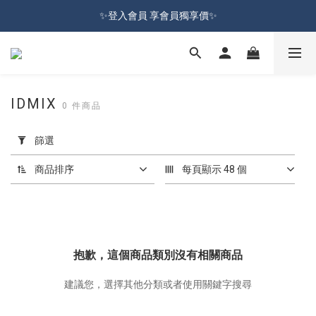
加入會員就送100元購物金 | 全館購物滿＄599 免運
✨登入會員 享會員獨享價✨
✅訂閱訂單通知 進度及時掌握
加入會員就送100元購物金 | 全館購物滿＄599 免運
IDMIX
0 件商品
套
用
篩選
篩
選
商品排序
每頁顯示 48 個
(0/20)
價格
(NT$)
抱歉，這個商品類別沒有相關商品
建議您，選擇其他分類或者使用關鍵字搜尋
~