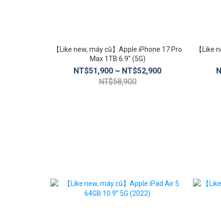
【Like new, máy cũ】Apple iPhone 17 Pro
【Like n
Max 1TB 6.9″ (5G)
NT$51,900 ~ NT$52,900
N
NT$58,900