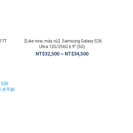
 17T
【Like new, máy cũ】Samsung Galaxy S26
【福利品】Xi
Ultra 12G/256G 6.9” (5G)
長線 
NT$32,500 ~ NT$34,500