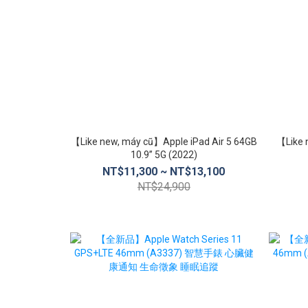
【Like new, máy cũ】Apple iPad Air 5 64GB
【Like 
10.9” 5G (2022)
NT$11,300 ~ NT$13,100
NT$24,900