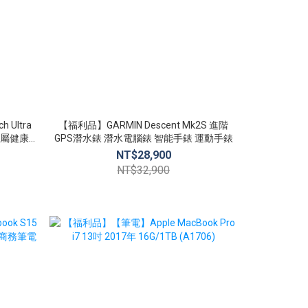
 Ultra
【福利品】GARMIN Descent Mk2S 進階
【全新品】Xi
GPS潛水錶 潛水電腦錶 智能手錶 運動手錶
小米
NT$28,900
N
NT$32,900