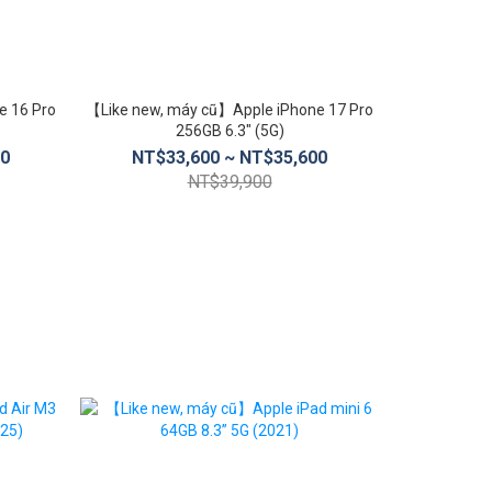
e 16 Pro
【Like new, máy cũ】Apple iPhone 17 Pro
【Like new
256GB 6.3″ (5G)
00
NT$33,600 ~ NT$35,600
NT$3
NT$39,900