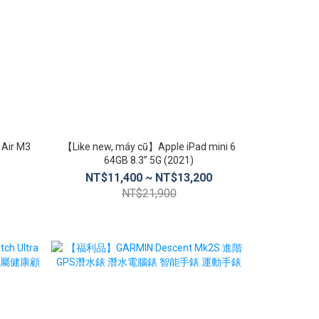
 Air M3
【Like new, máy cũ】Apple iPad mini 6
【Like new, 
64GB 8.3” 5G (2021)
S10+
NT$11,400 ~ NT$13,200
NT$1
NT$21,900