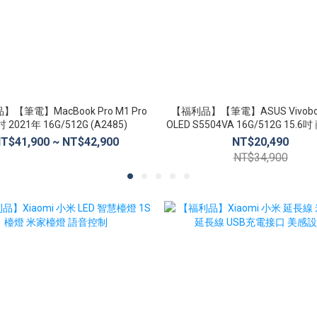
【筆電】MacBook Pro M1 Pro
【福利品】【筆電】ASUS Vivoboo
吋 2021年 16G/512G (A2485)
OLED S5504VA 16G/512G 15.
T$41,900 ~ NT$42,900
NT$20,490
NT$34,900