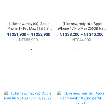
【Like new, máy cũ】Apple
【Like new, máy cũ】Apple
iPhone 17 Pro Max 1TB 6.9″
iPhone 17 Pro Max 256GB 6.9″
(5G)
(5G)
NT$51,900 ~ NT$52,900
NT$38,200 ~ NT$40,200
NT$58,900
NT$44,900