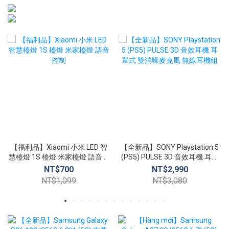
【福利品】Xiaomi 小米 LED 智
【全新品】SONY Playstation 5
慧檯燈 1S 檯燈 米家檯燈 語音控
(PS5) PULSE 3D 音效耳機 耳罩
制
式 雙消噪麥克風 無線耳機組
NT$700
NT$2,990
NT$1,099
NT$3,080