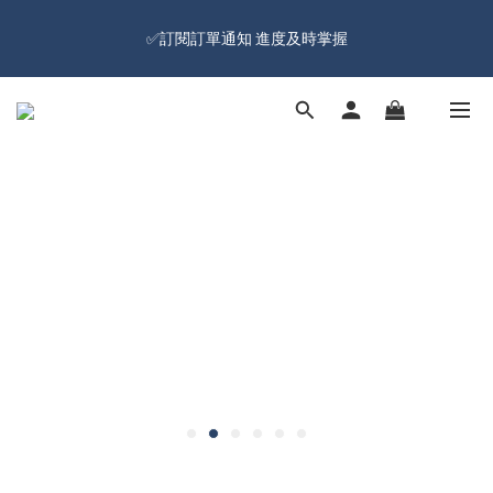
🔥Đăng kí hội viên tặng ngay 100 NTD ưu đãi🔥Freeship từ 599 
✅訂閱訂單通知 進度及時掌握
NTD  🚛
🔥Đăng kí hội viên tặng ngay 100 NTD ưu đãi🔥Freeship từ 599 
NTD  🚛