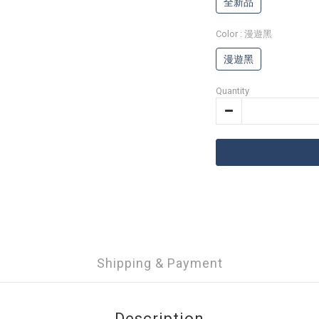
全新品
Color
: 漫遊黑
漫遊黑
Quantity
Shipping & Payment
Description