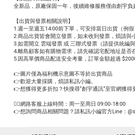
全新品，原廠保固一年，後續維修服務僅由創宇負
【出貨與發票相關說明】
1.週一至週五14:00前下單，可安排當日出貨（
2.商品出貨皆會開立發票，如未收到發票，煩請與
3.如需開立 雲端發票 或 三聯式發票（請提供統
4.離島顧客如有購物需求，請先確認宅配地址是否
5.因高單價商品配送安全考量，訂單金額超過 $2
👉圖片僅為福利機示意圖不等於出貨商品
👉歡迎大量採購，煩請私訊小編。
👉想獲得更多折扣？快搜尋"創宇通訊"至官網獲得
🙋‍♀網路客服上線時間：周一至周日 09:00-18:00
👉想詢問商品相關問題？請私訊小編官方Line：@sm