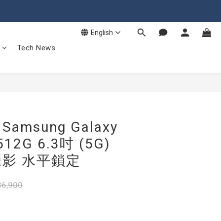
English
Tech News
msung Galaxy
512G 6.3吋 (5G)
影 水平鎖定
6,900