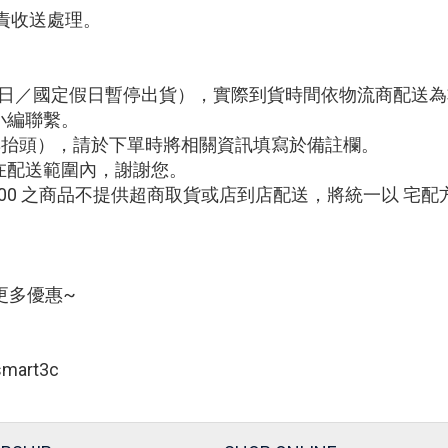
責收送處理。
例假日／國定假日暫停出貨），實際到貨時間依物流商配送
小編聯繫。
編與抬頭），請於下單時將相關資訊填寫於備註欄。
在配送範圍內，謝謝您。
0000 之商品不提供超商取貨或店到店配送，將統一以 宅
更多優惠~
art3c