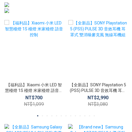
【福利品】Xiaomi 小米 LED 智
【全新品】SONY Playstation 5
慧檯燈 1S 檯燈 米家檯燈 語音控
(PS5) PULSE 3D 音效耳機 耳罩
制
式 雙消噪麥克風 無線耳機組
NT$700
NT$2,990
NT$1,099
NT$3,080