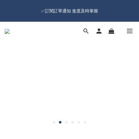
🔥Sign up and get 100 reward dollars🔥 Free Shipping Over $599
✅訂閱訂單通知 進度及時掌握
🚛
🔥Sign up and get 100 reward dollars🔥 Free Shipping Over $599
🚛