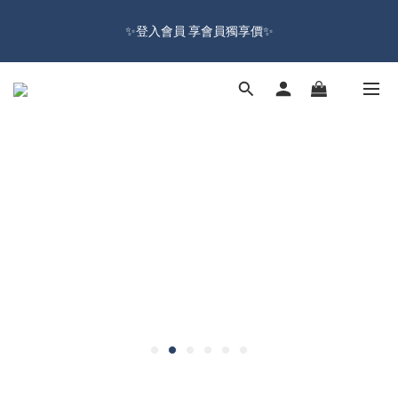
🔥Sign up and get 100 reward dollars🔥 Free Shipping Over $599
✨登入會員 享會員獨享價✨
🚛
✅訂閱訂單通知 進度及時掌握
🔥Sign up and get 100 reward dollars🔥 Free Shipping Over $599
🚛