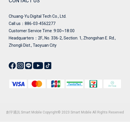
CONTACT US
Chuang-Yu Digital Tech Co., Ltd.
Call us：886-03-4562277
Customer Service Time :9:00~18:00
Headquarters：
2F., No. 336-2, Section. 1, Zhongshan E. Rd.,
Zhongli Dist., Taoyuan City
創宇通訊 Smart Mobile Copyright© 2023 Smart Mobile All Rights Reserved