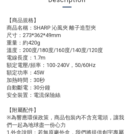
【商品規格】
商品名稱：SHARP 沁風夾 離子造型夾
尺寸：273*362*49mm
重量：約420g
溫度：200度/180度/160度/140度/120度
電線長度：1.7m
額定電壓/頻率：100-240V，50/60Hz
額定功率：45W
加熱時間：30秒
自動斷電：30分鐘
安全裝置：電流保險絲
【附屬配件】
※為響應環保政策，商品包裝內不含充電頭，讓我
們一起為地球盡一份心力
1.外盒說明：若無原廠外盒，我們將提供創宇專屬