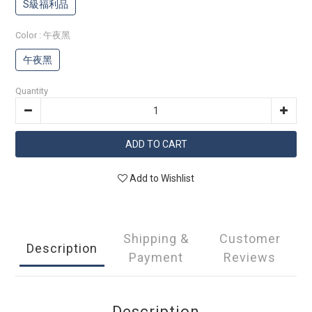
S級福利品
Color
: 午夜黑
午夜黑
Quantity
ADD TO CART
Add to Wishlist
Shipping &
Customer
Description
Payment
Reviews
Description