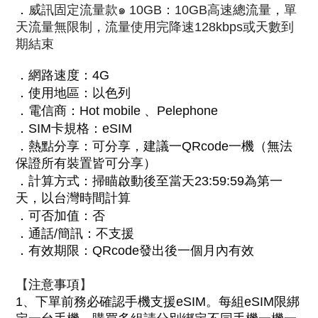
．
威訊固定流量款๑ 10GB：10GB高速總流量，單
天流量無限制，流量使用完降速128kbps或天數到
期結束
．
網路速度：4G
．
使用地區
：
以色列
．
電信商：Hot mobile 、Pelephone
．
SIM卡規格：eSIM
．
熱點分享：可分享，建議一QRcode一機（無法
保證所有裝置皆可分享）
．
計算方式：
掃瞄啟動後至當天23:59:59為第一
天，以台灣時間計算
．
可否加值：否
．
通話/簡訊：不支援
．
有效期限：QRcode發出後一個月內有效
【
】
注意事項
1
、
下單前務必確認手機支援eSIM。每組eSIM限綁