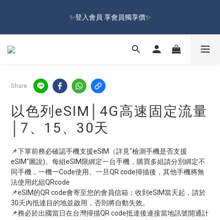
🔥Sign up and get 100 reward dollars🔥 Free Shipping Over $599
✨登入會員 享會員獨享價✨
🚛
✅訂閱訂單通知 進度及時掌握
🔥Sign up and get 100 reward dollars🔥 Free Shipping Over $599
Share
🚛
以色列eSIM│4G高速固定流量
│7、15、30天
📌下單前務必確認手機支援eSIM（詳見"檢測手機是否支援
eSIM"圖說)。每組eSIM限綁定一台手機，購買多組請分別綁定不
同手機，一機一Code使用。一旦QR code掃描後，其他手機將無
法使用此組QRcode
📌eSIM的QR code會寄至您的會員信箱；收到eSIM當天起，請於
30天內抵達目的地並啟用，否則將自動失效。
📌務必於出國當日在台灣掃描QR code抵達後連接當地訊號開通計