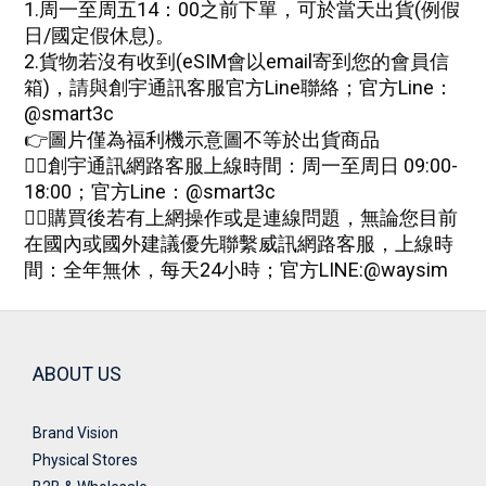
1.周一至周五14：00之前下單，可於當天出貨(例假
日/國定假休息)。
2.
貨物若沒有收到(eSIM會以email寄到您的會員信
箱)，請與創宇通訊客服
官方Line
聯絡
；
官方Line：
@smart3c
👉圖片僅為福利機示意圖不等於出貨商品
🙋‍♀創宇通訊網路客服上線時間：周一至周日 09:00-
18:00；
官方Line：@smart3c
🙋‍♀購買後若有上網操作或是連線問題，無論您目前
在國內或國外建議優先聯繫威訊網路客服，上線時
間：全年無休，每天24小時；
官方
LINE:
@waysim
ABOUT US
Brand Vision
Physical Stores