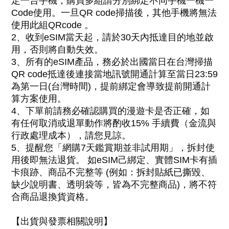
定一台手機，購買多組請分別綁定不同手機一機一
Code使用。一旦QR code掃描後，其他手機將無法
使用此組QRcode
。
2
、
收到eSIM當天起，請於30天內抵達目的地並啟
用，否則將自動失效。
3
、
所有的eSIM產品，務必於出國當日在台灣掃描
QR code抵達後連接當地訊號開通計算至當日23:59
為第一日(台灣時間)，提前綁定會導致提前開通計
算方案使用
。
4、下單前請務必確認購買的
漫遊卡是否正確，如
有任何取消或退單動作
將酌收15% 手續費（金流與
行政處理成本），
請您見諒。
5、
提醒您「網購
7天鑑賞期並非試用期」，拆封使
用後即無法退貨。 如eSIM己綁定、實體SIM卡有插
卡痕跡
、
商品不完整等 (例如：
拆封貼紙已撕毀
、
缺少說明書、透明袋等，皆為不完整商品)，將不符
合商品退換貨資格。
【出貨與發票相關說明】