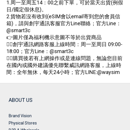
1.周一至周五14：00之前下單，可於當天出貨(例假
日/國定假休息)。
2.
貨物若沒有收到(eSIM會以email寄到您的會員信
箱)，請與創宇通訊客服
官方Line
聯絡
；
官方Line：
@smart3c
👉圖片僅為福利機示意圖不等於出貨商品
🙋‍♀創宇通訊網路客服上線時間：周一至周日 09:00-
18:00；
官方Line：@smart3c
🙋‍♀購買後若有上網操作或是連線問題，無論您目前
在國內或國外建議優先聯繫威訊網路客服，上線時
間：全年無休，每天24小時；
官方
LINE:
@waysim
ABOUT US
Brand Vision
Physical Stores