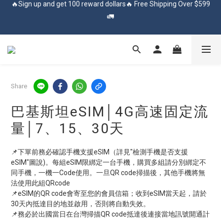
🚛
🔥Sign up and get 100 reward dollars🔥 Free Shipping Over $599
🚛
✨登入會員 享會員獨享價✨
✅訂閱訂單通知 進度及時掌握
Share
🔥Sign up and get 100 reward dollars🔥 Free Shipping Over $599
巴基斯坦eSIM│4G高速固定流
🚛
量│7、15、30天
📌下單前務必確認手機支援eSIM（詳見"檢測手機是否支援
eSIM"圖說)。每組eSIM限綁定一台手機，購買多組請分別綁定不
同手機，一機一Code使用。一旦QR code掃描後，其他手機將無
法使用此組QRcode
📌eSIM的QR code會寄至您的會員信箱；收到eSIM當天起，請於
30天內抵達目的地並啟用，否則將自動失效。
📌務必於出國當日在台灣掃描QR code抵達後連接當地訊號開通計