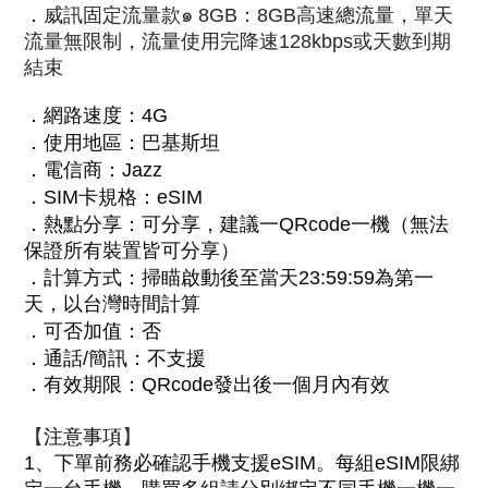
．
威訊固定流量款๑ 8GB：8GB高速總流量，單天
流量無限制，流量使用完降速128kbps或天數到期
結束
．
網路速度：4G
．
使用地區
：
巴基斯坦
．
電信商：Jazz
．
SIM卡規格：eSIM
．
熱點分享：可分享，建議一QRcode一機（無法
保證所有裝置皆可分享）
．
計算方式：
掃瞄啟動後至當天23:59:59為第一
天，以台灣時間計算
．
可否加值：否
．
通話/簡訊：不支援
．
有效期限：QRcode發出後一個月內有效
【
】
注意事項
1
、
下單前務必確認手機支援eSIM。每組eSIM限綁