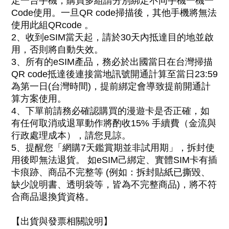
定一台手機，購買多組請分別綁定不同手機一機一
Code使用。一旦QR code掃描後，其他手機將無法
使用此組QRcode
。
2
、
收到eSIM當天起，請於30天內抵達目的地並啟
用，否則將自動失效。
3
、
所有的eSIM產品，務必於出國當日在台灣掃描
QR code抵達後連接當地訊號開通計算至當日23:59
為第一日(台灣時間)，提前綁定會導致提前開通計
算方案使用
。
4、下單前請務必確認購買的
漫遊卡是否正確，如
有任何取消或退單動作
將酌收15% 手續費（金流與
行政處理成本），
請您見諒。
5、
提醒您「網購
7天鑑賞期並非試用期」，拆封使
用後即無法退貨。 如eSIM己綁定、實體SIM卡有插
卡痕跡
、
商品不完整等 (例如：
拆封貼紙已撕毀
、
缺少說明書、透明袋等，皆為不完整商品)，將不符
合商品退換貨資格。
【出貨與發票相關說明】