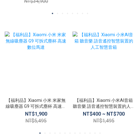
NT$34,900
【福利品】Xiaomi 小米 米家無
【福利品】Xiaomi 小米AI音箱
線吸塵器 G9 可拆式塵杯 高速數
聽音樂 語音遙控智慧裝置的人工
位馬達
智慧音箱
NT$1,900
NT$400 ~ NT$700
NT$5,495
NT$1,495