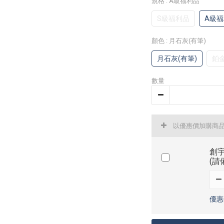
規格
: A級福利品
S級福利品
A級
顏色
: 月石灰(有筆)
月石灰(有筆)
鉑金
數量
以優惠價加購商
創宇
(請
優惠價