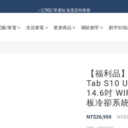
加入會員就送100元購物金 | 全館購物滿＄599 免運
✅訂閱訂單通知 進度及時掌握
加入會員就送100元購物金 | 全館購物滿＄599 免運
電腦/筆電
生活家電
更多商品
關於創宇
創宇3C知
【福利品】Sa
Tab S10 U
14.6吋 W
板冷卻系
NT$26,900
NT$3