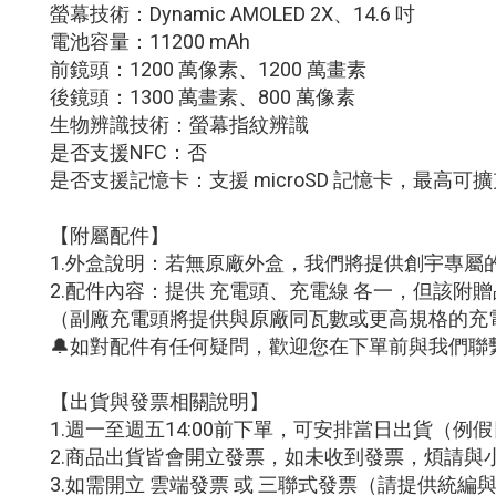
螢幕技術：Dynamic AMOLED 2X、14.6 吋
電池容量：11200 mAh
前鏡頭：1200 萬像素、1200 萬畫素
後鏡頭：1300 萬畫素、800 萬像素
生物辨識技術：螢幕指紋辨識
是否支援NFC：否
是否支援記憶卡：支援 microSD 記憶卡，最高可擴充
【附屬配件】
1.外盒說明：若無原廠外盒，我們將提供創宇專屬
2.配件內容：提供 充電頭、充電線 各一，但該
（副廠充電頭將提供與原廠同瓦數或更高規格的充
🔔如對配件有任何疑問，歡迎您在下單前與我們聯
【出貨與發票相關說明】
1.週一至週五14:00前下單，可安排當日出貨（
2.商品出貨皆會開立發票，如未收到發票，煩請與
3.如需開立 雲端發票 或 三聯式發票（請提供統