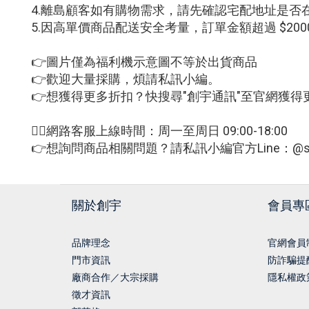
4.離島顧客如有購物需求，請先確認宅配地址是否
5.因高單價商品配送安全考量，訂單金額超過 $2
👉圖片僅為福利機示意圖不等於出貨商品
👉歡迎大量採購，煩請私訊小編。
👉想獲得更多折扣？快搜尋"創宇通訊"至官網獲得
🙋‍♀網路客服上線時間：周一至周日 09:00-18:00
👉想詢問商品相關問題？請私訊小編官方Line：@sm
關於創宇
會員專
品牌理念
官網會員
門市資訊
防詐騙提
廠商合作／大宗採購
隱私權政
徵才資訊