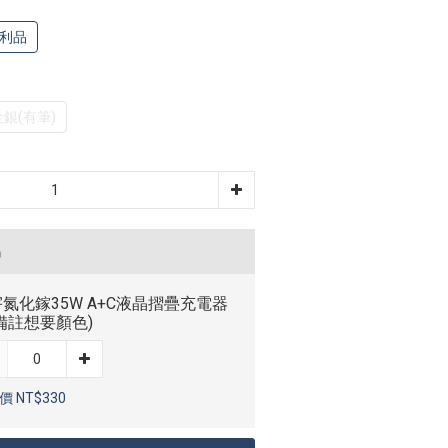
福利品
銀(有筆)
品
氮化鎵35W A+C液晶摺疊充電器
備註想要顏色)
 NT$330