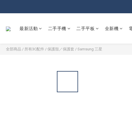
最新活動
二手手機
二手平板
全新機
全部商品
/
所有3C配件
/
保護殼／保護套
/
Samsung 三星