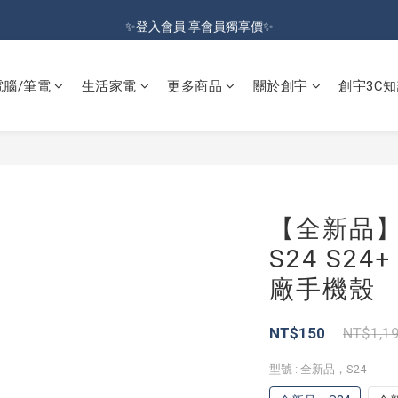
加入會員就送100元購物金 | 全館購物滿＄599 免運
✨登入會員 享會員獨享價✨
✅訂閱訂單通知 進度及時掌握
電腦/筆電
生活家電
更多商品
關於創宇
創宇3C知
加入會員就送100元購物金 | 全館購物滿＄599 免運
【全新品】Sa
S24 S2
廠手機殼
NT$150
NT$1,1
型號
: 全新品，S24