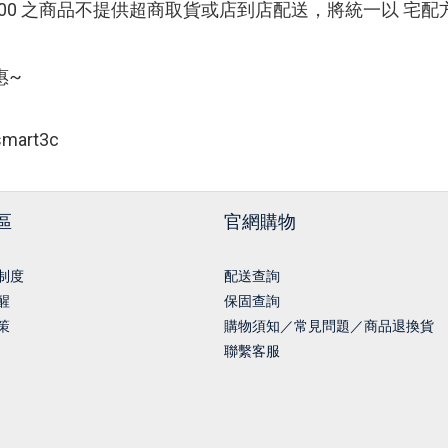
0000 之商品不提供超商取貨或店到店配送，將統一以 宅
惠~
art3c
區
官網購物
制度
配送查詢
醒
保固查詢
策
購物須知／常見問題／商品退換貨
聯繫客服