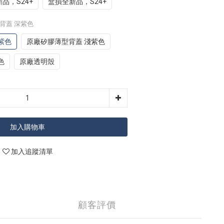
品，S24+
盒損全新品，S24+
型背蓋 深紫色
紫色
原廠矽膠薄型背蓋 淺紫色
色
原廠透明殼
加入購物車
加入追蹤清單
顧客評價