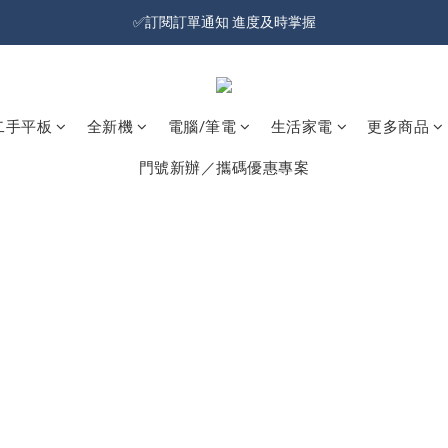
加入會員就送100元購物金 | 全館購物滿＄599 免運
✅訂閱訂單通知 進度及時掌握
加入會員就送100元購物金 | 全館購物滿＄599 免運
二手平板
全新機
電腦/筆電
生活家電
更多商品
門號新辦／攜碼優惠專案