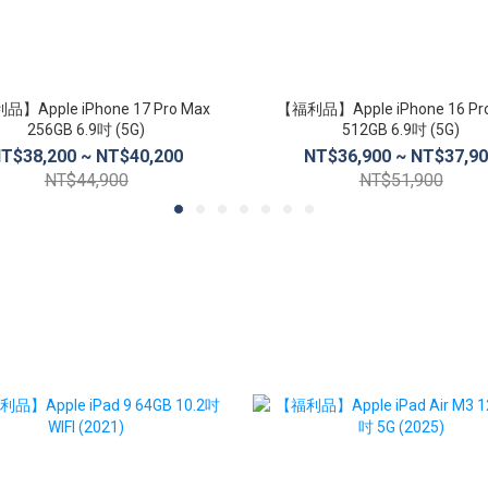
】Apple iPhone 17 Pro Max
【福利品】Apple iPhone 16 Pr
256GB 6.9吋 (5G)
512GB 6.9吋 (5G)
T$38,200 ~ NT$40,200
NT$36,900 ~ NT$37,9
NT$44,900
NT$51,900