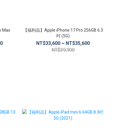
o Max
【福利品】Apple iPhone 17 Pro 256GB 6.3
【福利品】Appl
吋 (5G)
00
NT$33,600 ~ NT$35,600
NT$3
NT$39,900