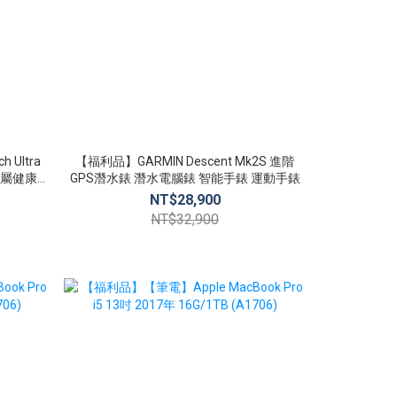
 Ultra
【福利品】GARMIN Descent Mk2S 進階
【全新品】Xi
GPS潛水錶 潛水電腦錶 智能手錶 運動手錶
小米
NT$28,900
N
NT$32,900