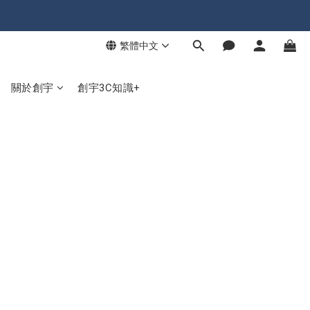
繁體中文
關於創宇
創宇3C知識+