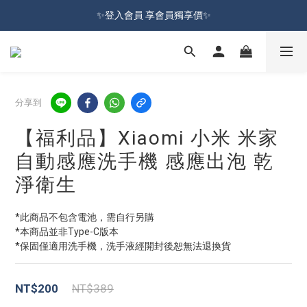
加入會員就送100元購物金 | 全館購物滿＄599 免運
✨登入會員 享會員獨享價✨
✅訂閱訂單通知 進度及時掌握
加入會員就送100元購物金 | 全館購物滿＄599 免運
分享到
【福利品】Xiaomi 小米 米家
自動感應洗手機 感應出泡 乾
淨衛生
*此商品不包含電池，需自行另購
*本商品並非Type-C版本
*保固僅適用洗手機，洗手液經開封後恕無法退換貨
NT$200
NT$389