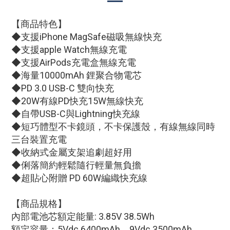
【商品特色】
◆支援iPhone MagSafe磁吸無線快充
◆支援apple Watch無線充電
◆支援AirPods充電盒無線充電
◆海量10000mAh 鋰聚合物電芯
◆PD 3.0 USB-C 雙向快充
◆20W有線PD快充15W無線快充
◆自帶USB-C與Lightning快充線
◆短巧體型不卡鏡頭，不卡保護殼，有線無線同時
三台裝置充電
◆收納式金屬支架追劇超好用
◆俐落簡約輕鬆隨行輕量無負擔
◆超貼心附贈 PD 60W編織快充線
【商品規格】
內部電池芯額定能量: 3.85V 38.5Wh
額定容量：5Vdc 6400mAh，9Vdc 3500mAh，