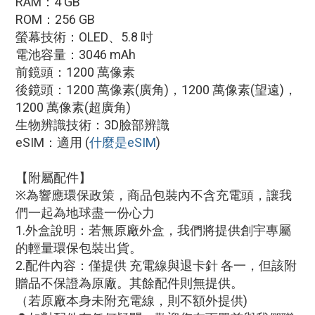
RAM：4 GB
ROM：256 GB
螢幕技術：OLED、5.8 吋
電池容量：3046 mAh
前鏡頭：1200 萬像素
後鏡頭：1200 萬像素(廣角)，1200 萬像素(望遠)，
1200 萬像素(超廣角)
生物辨識技術：3D臉部辨識
eSIM：適用
(
什麼是eSIM
)
【附屬配件】
※為響應環保政策，商品包裝內不含充電頭，讓我
們一起為地球盡一份心力
1.外盒說明：若無原廠外盒，我們將提供創宇專屬
的輕量環保包裝出貨。
2.配件內容：僅提供 充電線與退卡針 各一，但該附
贈品不保證為原廠。其餘配件則無提供。
（若原廠本身未附充電線，則不額外提供)