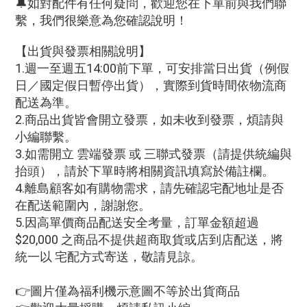
🔔如對配件有任何疑問，歡迎您在下單前與我們聯
繫，我們很樂意為您確認說明！
【出貨與發票相關說明】
1.週一至週五14:00前下單，可安排當日出貨（例假
日／國定假日暫停出貨），實際到貨時間依物流商
配送為準。
2.商品出貨皆會開立發票，如未收到發票，煩請與
小編聯繫。
3.如需開立 雲端發票 或 三聯式發票（請提供統編與
抬頭），請於下單時將相關資訊填寫於備註欄。
4.離島顧客如有購物需求，請先確認宅配地址是否
在配送範圍內，謝謝您。
5.因高單價商品配送安全考量，訂單金額超過
$20,000 之商品不提供超商取貨或店到店配送，將
統一以 宅配方式寄送，敬請見諒。
👉圖片僅為福利機示意圖不等於出貨商品