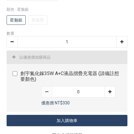
顏色
: 星魅銀
星魅銀
星魅黑
數量
以優惠價加購商品
創宇氮化鎵35W A+C液晶摺疊充電器 (請備註想
要顏色)
優惠價 NT$330
加入購物車