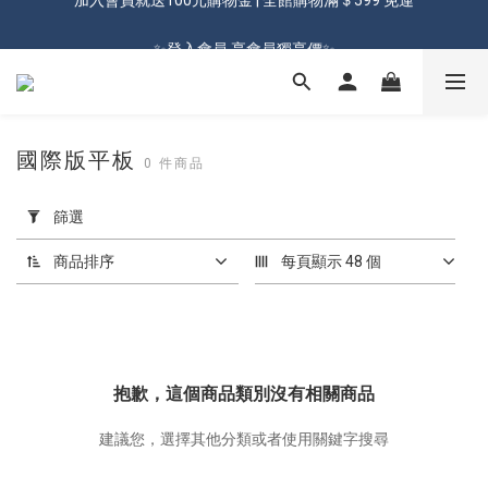
加入會員就送100元購物金 | 全館購物滿＄599 免運
✨登入會員 享會員獨享價✨
✅訂閱訂單通知 進度及時掌握
加入會員就送100元購物金 | 全館購物滿＄599 免運
國際版平板
0 件商品
套
用
篩選
篩
選
商品排序
每頁顯示 48 個
(0/20)
價格
(NT$)
抱歉，這個商品類別沒有相關商品
建議您，選擇其他分類或者使用關鍵字搜尋
~