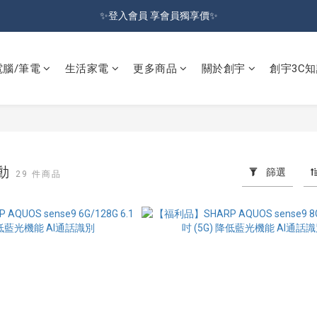
加入會員就送100元購物金 | 全館購物滿＄599 免運
✨登入會員 享會員獨享價✨
✅訂閱訂單通知 進度及時掌握
電腦/筆電
生活家電
更多商品
關於創宇
創宇3C知
加入會員就送100元購物金 | 全館購物滿＄599 免運
活動
篩選
29 件商品