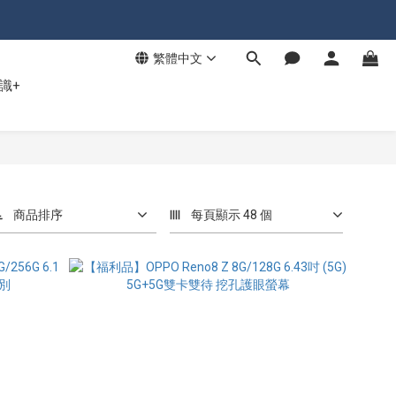
繁體中文
識+
商品排序
每頁顯示 48 個