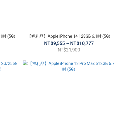
1吋 (5G)
【福利品】Apple iPhone 14 128GB 6.1吋 (5G)
NT$9,555 ~ NT$10,777
NT$21,900