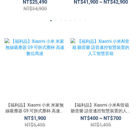
15.6吋 電競筆電
16G/512G (A2485)
NT$25,490
NT$41,900 ~ NT$42,900
NT$34,900
【福利品】Xiaomi 小米 米家無
【福利品】Xiaomi 小米AI音箱
線吸塵器 G9 可拆式塵杯 高速數
聽音樂 語音遙控智慧裝置的人工
位馬達
智慧音箱
NT$1,900
NT$400 ~ NT$700
NT$5,495
NT$1,495