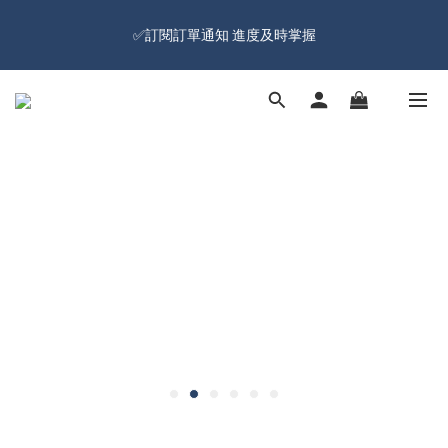
🔥Sign up and get 100 reward dollars🔥 Free Shipping Over $599
✅訂閱訂單通知 進度及時掌握
🚛
🔥Sign up and get 100 reward dollars🔥 Free Shipping Over $599
🚛