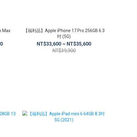
o Max
【福利品】Apple iPhone 17 Pro 256GB 6.3
【福利品】Appl
吋 (5G)
00
NT$33,600 ~ NT$35,600
NT$3
NT$39,900