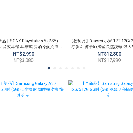
】SONY Playstation 5 (PS5)
【福利品】Xiaomi 小米 17T 12G/25
 3D 音效耳機 耳罩式 雙消噪麥克風 無
吋 (5G) 徠卡5x潛望長焦鏡頭 強大
線耳機組
能
NT$2,990
NT$12,800
NT$3,080
NT$17,999