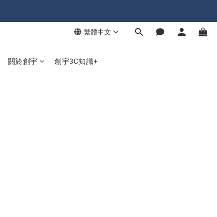
繁體中文
關於創宇
創宇3C知識+