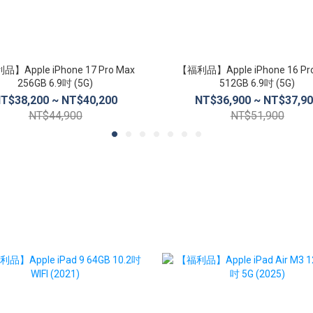
】Apple iPhone 17 Pro Max
【福利品】Apple iPhone 16 Pr
256GB 6.9吋 (5G)
512GB 6.9吋 (5G)
T$38,200 ~ NT$40,200
NT$36,900 ~ NT$37,9
NT$44,900
NT$51,900