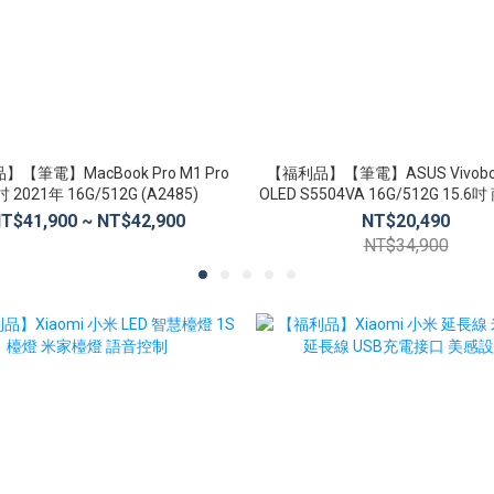
【筆電】MacBook Pro M1 Pro
【福利品】【筆電】ASUS Vivoboo
吋 2021年 16G/512G (A2485)
OLED S5504VA 16G/512G 15.
T$41,900 ~ NT$42,900
NT$20,490
NT$34,900