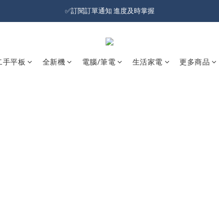
加入會員就送100元購物金 | 全館購物滿＄599 免運
✅訂閱訂單通知 進度及時掌握
加入會員就送100元購物金 | 全館購物滿＄599 免運
二手平板
全新機
電腦/筆電
生活家電
更多商品