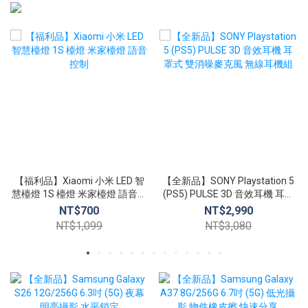
【福利品】Xiaomi 小米 LED 智
【全新品】SONY Playstation 5
慧檯燈 1S 檯燈 米家檯燈 語音控
(PS5) PULSE 3D 音效耳機 耳罩
制
式 雙消噪麥克風 無線耳機組
NT$700
NT$2,990
NT$1,099
NT$3,080