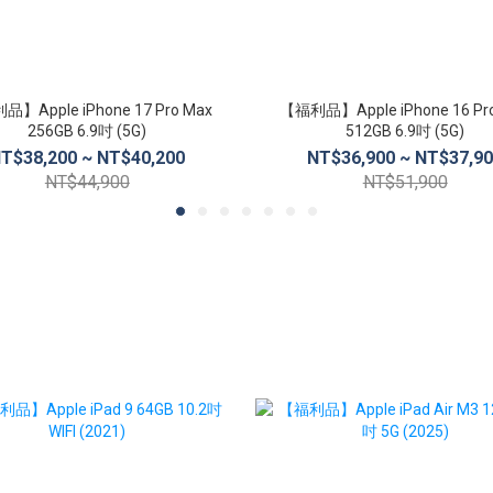
】Apple iPhone 17 Pro Max
【福利品】Apple iPhone 16 Pr
256GB 6.9吋 (5G)
512GB 6.9吋 (5G)
T$38,200 ~ NT$40,200
NT$36,900 ~ NT$37,9
NT$44,900
NT$51,900