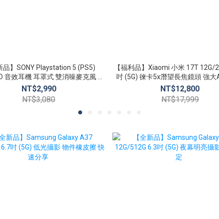
】SONY Playstation 5 (PS5)
【福利品】Xiaomi 小米 17T 12G/25
 3D 音效耳機 耳罩式 雙消噪麥克風 無
吋 (5G) 徠卡5x潛望長焦鏡頭 強大
線耳機組
能
NT$2,990
NT$12,800
NT$3,080
NT$17,999