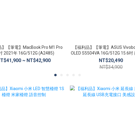
【筆電】MacBook Pro M1 Pro
【福利品】【筆電】ASUS Vivoboo
吋 2021年 16G/512G (A2485)
OLED S5504VA 16G/512G 15.
T$41,900 ~ NT$42,900
NT$20,490
NT$34,900