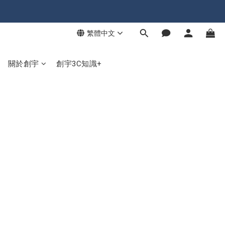
繁體中文
關於創宇
創宇3C知識+