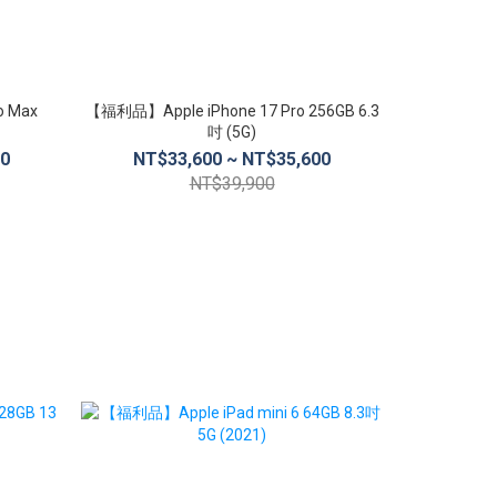
o Max
【福利品】Apple iPhone 17 Pro 256GB 6.3
【福利品】Appl
吋 (5G)
00
NT$33,600 ~ NT$35,600
NT$3
NT$39,900