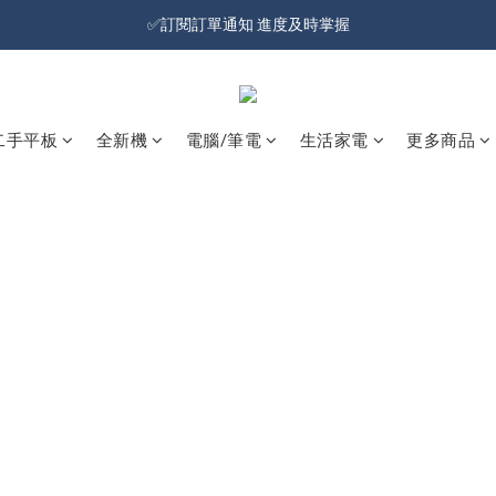
加入會員就送100元購物金 | 全館購物滿＄599 免運
✅訂閱訂單通知 進度及時掌握
加入會員就送100元購物金 | 全館購物滿＄599 免運
二手平板
全新機
電腦/筆電
生活家電
更多商品