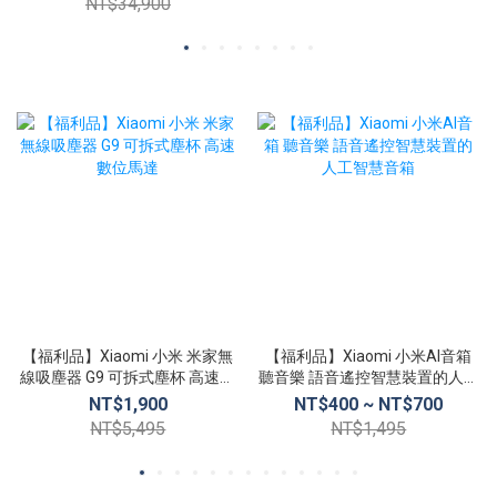
NT$34,900
【福利品】Xiaomi 小米 米家無
【福利品】Xiaomi 小米AI音箱
線吸塵器 G9 可拆式塵杯 高速數
聽音樂 語音遙控智慧裝置的人工
位馬達
智慧音箱
NT$1,900
NT$400 ~ NT$700
NT$5,495
NT$1,495